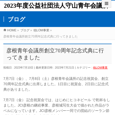
2023年度公益社団法人守山青年会議所
ブログ
HOME
»
ブログ
»
他LOM事業
»
彦根青年会議所創立70周年記念式典に行ってきました
彦根青年会議所創立70周年記念式典に行
ってきました
投稿日 : 2023年7月10日
最終更新日時 : 2023年7月21日
カテゴリー :
他LOM事業
7月7日（金）、7月8日（土）彦根青年会議所の記念祝賀会、創立
70周年記念式典に出席しました。1日目に祝賀会、2日目に記念式
典がありました。
7月7日（金） 記念祝賀会では、はじめにヒコネビール で乾杯をし
ました。JCI彦根の継続事業、彦根城写生大会で描かれた作品がラ
ベルになっています。JCI彦根メンバー一同での団結のソーラン節